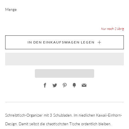
Menge
Nur noch
2
übrig
IN DEN EINKAUFSWAGEN LEGEN
Facebook
Twitter
Pinterest
Fancy
Email
Schreibtisch-Organizer mit 3 Schubladen. Im niedlichen Kawaii-Einhorn-
Design. Damit selbst die chaotischsten Tische ordentlich bleiben.