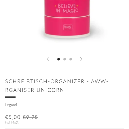
SCHREIBTISCH-ORGANIZER - AWW-
RGANISER UNICORN
Legami
NORMALER
SONDERPREIS
€5,00
€9,95
PREIS
inkl. MwSt.