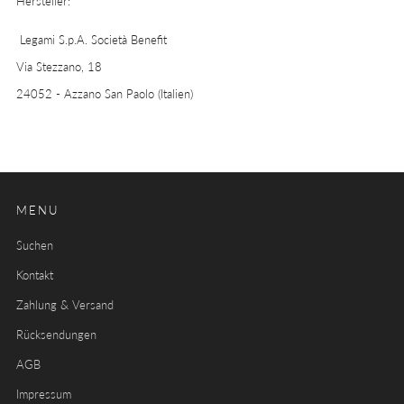
Hersteller:
Legami S.p.A. Società Benefit
Via Stezzano, 18
24052 - Azzano San Paolo (Italien)
MENU
Suchen
Kontakt
Zahlung & Versand
Rücksendungen
AGB
Impressum