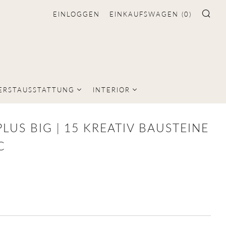
EINLOGGEN
EINKAUFSWAGEN (
0
)
SU
ERSTAUSSTATTUNG
INTERIOR
PLUS BIG | 15 KREATIV BAUSTEINE
C
LER