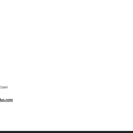
S
baek
lus.com