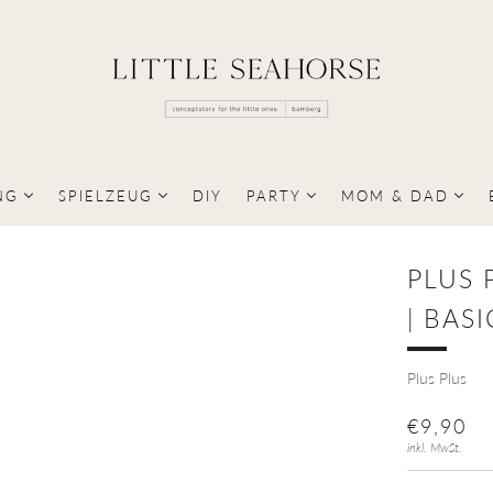
NG
SPIELZEUG
DIY
PARTY
MOM & DAD
PLUS 
| BASI
Plus Plus
NORMA
€9,90
PREIS
inkl. MwSt.