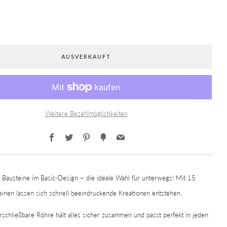
AUSVERKAUFT
Weitere Bezahlmöglichkeiten
Facebook
Twitter
Pinterest
Fancy
Email
 Bausteine im Basic-Design – die ideale Wahl für unterwegs! Mit 15
inen lassen sich schnell beeindruckende Kreationen entstehen.
schließbare Röhre hält alles sicher zusammen und passt perfekt in jeden