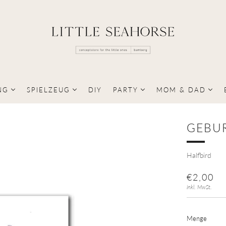
NG
SPIELZEUG
DIY
PARTY
MOM & DAD
GEBUR
Halfbird
NORMA
€2,00
PREIS
inkl. MwSt.
Menge