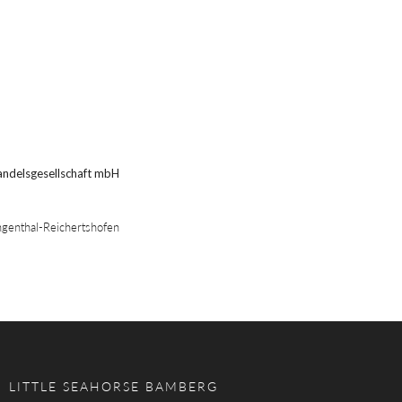
ndelsgesellschaft mbH
enthal-Reichertshofen
LITTLE SEAHORSE BAMBERG