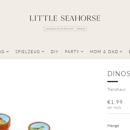
NG
SPIELZEUG
DIY
PARTY
MOM & DAD
DINOS
Trendhaus
NORMA
€1,99
PREIS
inkl. MwSt.
Menge