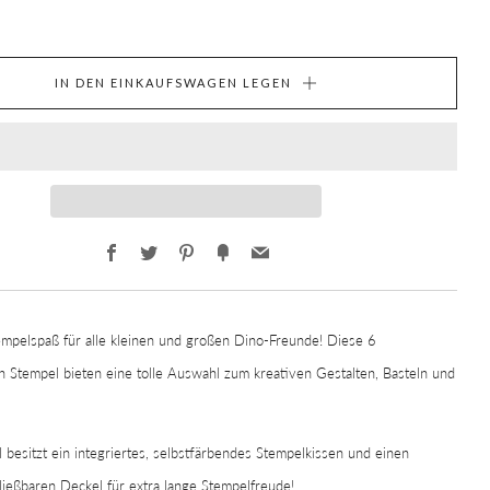
IN DEN EINKAUFSWAGEN LEGEN
Facebook
Twitter
Pinterest
Fancy
Email
empelspaß für alle kleinen und großen Dino-Freunde! Diese 6
 Stempel bieten eine tolle Auswahl zum kreativen Gestalten, Basteln und
 besitzt ein integriertes, selbstfärbendes Stempelkissen und einen
ießbaren Deckel für extra lange Stempelfreude!